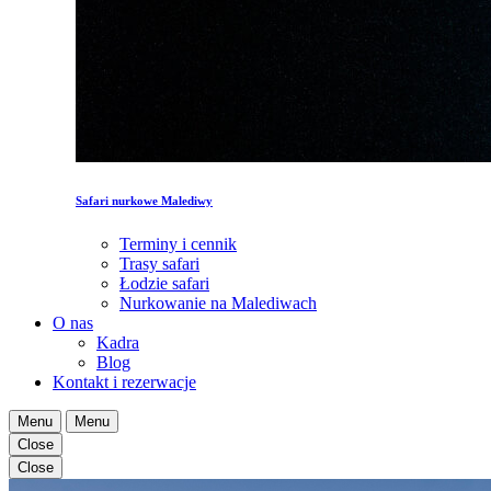
Safari nurkowe Malediwy
Terminy i cennik
Trasy safari
Łodzie safari
Nurkowanie na Malediwach
O nas
Kadra
Blog
Kontakt i rezerwacje
Menu
Menu
Close
Close