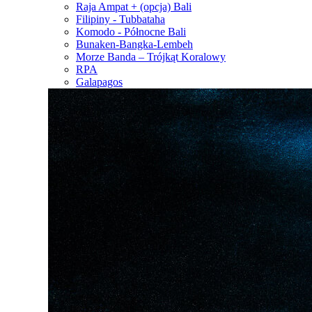
Raja Ampat + (opcja) Bali
Filipiny - Tubbataha
Komodo - Północne Bali
Bunaken-Bangka-Lembeh
Morze Banda – Trójkąt Koralowy
RPA
Galapagos