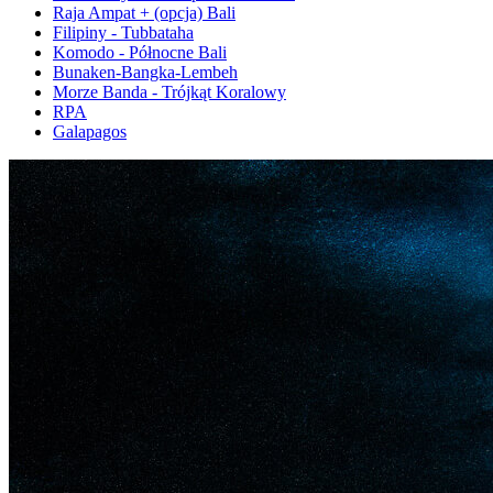
Raja Ampat + (opcja) Bali
Filipiny - Tubbataha
Komodo - Północne Bali
Bunaken-Bangka-Lembeh
Morze Banda - Trójkąt Koralowy
RPA
Galapagos