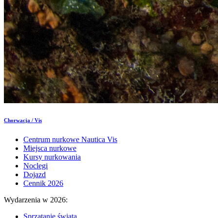
Chorwacja / Vis
Centrum nurkowe Nautica Vis
Miejsca nurkowe
Kursy nurkowania
Noclegi
Dojazd
Cennik 2026
Wydarzenia w 2026:
Sprzątanie świata