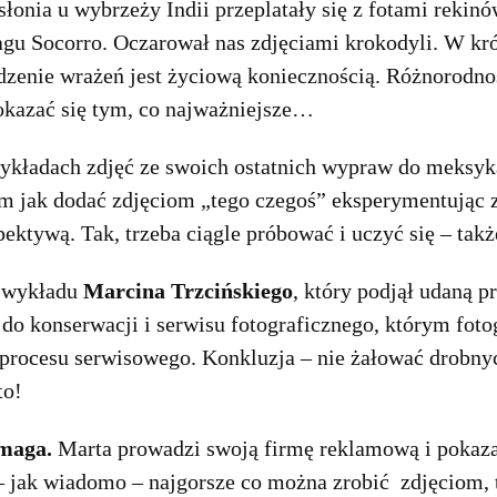
łonia u wybrzeży Indii przeplatały się z fotami rekin
agu Socorro. Oczarował nas zdjęciami krokodyli. W kr
dzenie wrażeń jest życiową koniecznością. Różnorodnoś
azać się tym, co najważniejsze…
ykładach zdjęć ze swoich ostatnich wypraw do meksyka
am jak dodać zdjęciom „tego czegoś” eksperymentując
ktywą. Tak, trzeba ciągle próbować i uczyć się – takż
o wykładu
Marcina Trzcińskiego
, który podjął udaną 
do konserwacji i serwisu fotograficznego, którym fot
z procesu serwisowego. Konkluzja – nie żałować drobn
to!
maga.
Marta prowadzi swoją firmę reklamową i pokaza
 jak wiadomo – najgorsze co można zrobić zdjęciom, t