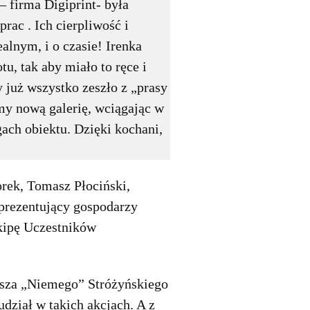
– firma Digiprint- była
rac . Ich cierpliwość i
lnym, i o czasie! Irenka
u, tak aby miało to ręce i
y już wszystko zeszło z „prasy
my nową galerię, wciągając w
ach obiektu. Dzięki kochani,
orek, Tomasz Płociński,
eprezentujący gospodarzy
kipę Uczestników
sza „Niemego” Stróżyńskiego
dział w takich akcjach. A z