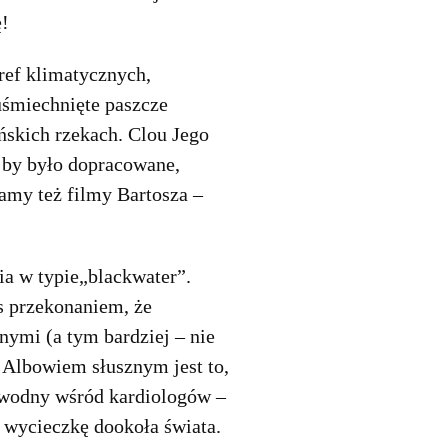
ę!
ref klimatycznych,
śmiechnięte paszcze
ńskich rzekach. Clou Jego
, by było dopracowane,
amy też filmy Bartosza –
ia w typie„blackwater”.
as przekonaniem, że
nymi (a tym bardziej – nie
Albowiem słusznym jest to,
dwodny wśród kardiologów –
 wycieczkę dookoła świata.