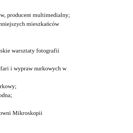
tów, producent multimedialny;
jmniejszych mieszkańców
kie warsztaty fotografii
safari i wypraw nurkowych w
urkowy;
odna;
cowni Mikroskopii