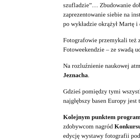
szufladzie”… Zbudowanie dobr
zaprezentowanie siebie na in
po wykładzie okrążył Martę i
Fotografowie przemykali też 
Fotoweekendzie – ze swadą udz
Na rozluźnienie naukowej atm
Jeznacha
.
Gdzieś pomiędzy tymi wszyst
najgłębszy basen Europy jest 
Kolejnym punktem programu
zdobywcom nagród
Konkursu
edycję wystawy fotografii po