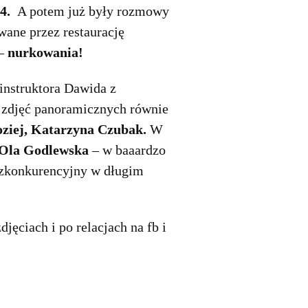
4.
A potem już były rozmowy
wane przez restaurację
 –
nurkowania!
instruktora Dawida z
 zdjęć panoramicznych równie
ziej, Katarzyna Czubak.
W
 Ola Godlewska
– w baaardzo
ezkonkurencyjny w długim
jęciach i po relacjach na fb i