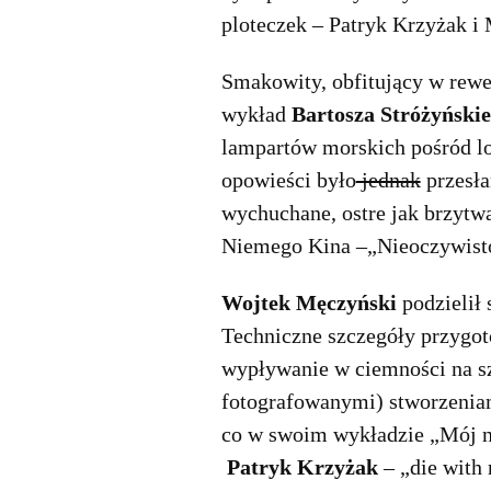
ploteczek – Patryk Krzyżak i M
Smakowity, obfitujący w rewe
wykład
Bartosza Stróżyński
lampartów morskich pośród lo
opowieści było
jednak
przesła
wychuchane, ostre jak brzytw
Niemego Kina –„Nieoczywistoś
Wojtek Męczyński
podzielił 
Techniczne szczegóły przygoto
wypływanie w ciemności na sz
fotografowanymi) stworzenia
co w swoim wykładzie „Mój nu
Patryk Krzyżak
– „die with 