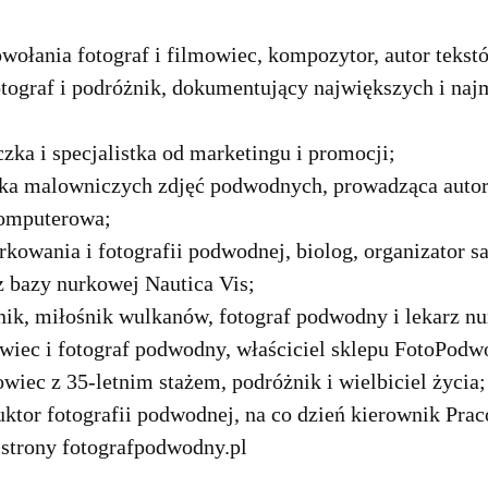
owołania fotograf i filmowiec, kompozytor, autor teks
tograf i podróżnik, dokumentujący największych i na
ka i specjalistka od marketingu i promocji;
rka malowniczych zdjęć podwodnych, prowadząca autors
komputerowa;
nurkowania i fotografii podwodnej, biolog, organizator 
z bazy nurkowej Nautica Vis;
nik, miłośnik wulkanów, fotograf podwodny i lekarz n
wiec i fotograf podwodny, właściciel sklepu FotoPodw
wiec z 35-letnim stażem, podróżnik i wielbiciel życia;
uktor fotografii podwodnej, na co dzień kierownik Pra
 strony fotografpodwodny.pl