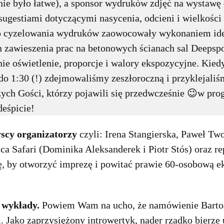
nie było łatwe), a sponsor wydruków zdjęć na wystawę 
ugestiami dotyczącymi nasycenia, odcieni i wielkości p
do cyzelowania wydruków zaowocowały wykonaniem idea
 zawieszenia prac na betonowych ścianach sal Deepspot
nie oświetlenie, proporcje i walory ekspozycyjne. Kied
do 1:30 (!) zdejmowaliśmy zeszłoroczną i przyklejaliś
ych Gości, którzy pojawili się przedwcześnie 😉w prog
deśpicie!
scy organizatorzy
czyli: Irena Stangierska, Paweł Tw
ca Safari (Dominika Aleksanderek i Piotr Stós) oraz r
ę, by otworzyć imprezę i powitać prawie 60-osobową e
 wykłady.
Powiem Wam na ucho, że namówienie Barto
ako zaprzysiężony introwertyk, nader rzadko bierze u