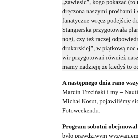
„zawiesić”, kogo pokazać (to 
dręczona naszymi prośbami i s
fanatyczne wręcz podejście 
Stangierska przygotowała plan
nogi, czy też raczej odpowied
drukarskiej”, w piątkową noc 
wir przygotowań również nasz
mamy nadzieję że kiedyś to o
A następnego dnia rano wszy
Marcin Trzciński i my – Nauti
Michał Kosut, pojawiliśmy si
Fotoweekendu.
Program sobotni obejmował
było prawdziwym wyzwaniem. J