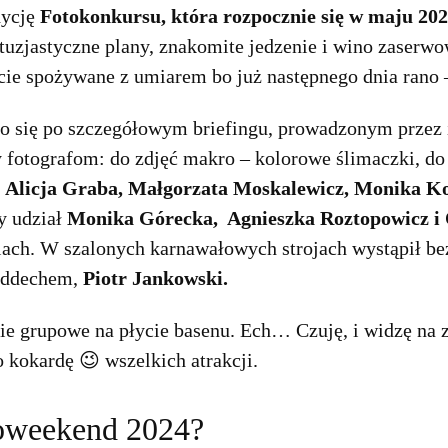
dycję
Fotokonkursu, która rozpocznie się w maju 202
ntuzjastyczne plany, znakomite jedzenie i wino zaserwo
ście spożywane z umiarem bo już następnego dnia rano
ło się po szczegółowym briefingu, prowadzonym przez 
fotografom: do zdjęć makro – kolorowe ślimaczki, do
:
Alicja Graba, Małgorzata Moskalewicz, Monika Ko
y udział
Monika Górecka, Agnieszka Roztopowicz i
ach. W szalonych karnawałowych strojach wystąpił b
oddechem,
Piotr Jankowski.
ie grupowe na płycie basenu. Ech… Czuję, i widzę na zd
o kokardę 😉 wszelkich atrakcji.
toweekend 2024?