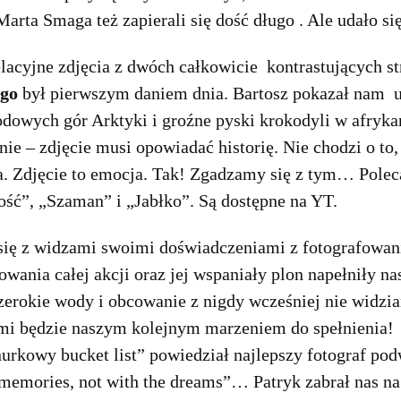
arta Smaga też zapierali się dość długo . Ale udało si
lacyjne zdjęcia z dwóch całkowicie kontrastujących st
ego
był pierwszym daniem dnia. Bartosz pokazał nam u
dowych gór Arktyki i groźne pyski krokodyli w afryka
nie – zdjęcie musi opowiadać historię. Nie chodzi o to
a. Zdjęcie to emocja. Tak! Zgadzamy się z tym… Polec
ć”, „Szaman” i „Jabłko”. Są dostępne na YT.
się z widzami swoimi doświadczeniami z fotografowan
wania całej akcji oraz jej wspaniały plon napełniły n
erokie wody i obcowanie z nigdy wcześniej nie widzia
mi będzie naszym kolejnym marzeniem do spełnienia! 
rkowy bucket list” powiedział najlepszy fotograf po
memories, not with the dreams”… Patryk zabrał nas na