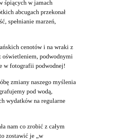
ów śpiących w jamach
ótkich abcugach przekonał
ć, spełnianie marzeń,
ńskich cenotów i na wraki z
 z oświetleniem, podwodnymi
e w fotografii podwodnej!
próbę zmiany naszego myślenia
ografujemy pod wodą,
ych wydatków na regularne
ła nam co zrobić z całym
o zostawić je „w