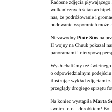
Radosne zdjęcia pływającego s
wulkanicznych ścian archipel
nas, że podróżowanie i groma
budowanie wspomnień może ok
Niezawodny
Piotr Stós
na prz
II wojny na Chuuk pokazał n
panoramami i nietypową perspe
Wysłuchaliśmy też świetneg
o odpowiedzialnym podejściu 
ilustrując wykład zdjęciami 
przeglądy drogiego sprzętu fo
Na koniec wystąpiła
Marta S
swoim foto – dorobkiem! Bo –