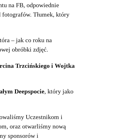
ntu na FB, odpowiednie
 fotografów. Tłumek, który
która – jak co roku na
owej obróbki zdjęć.
cina Trzcińskiego i Wojtka
całym Deepspocie
, który jako
kowaliśmy Uczestnikom i
om, oraz otwarliśmy nową
my sponsorów i