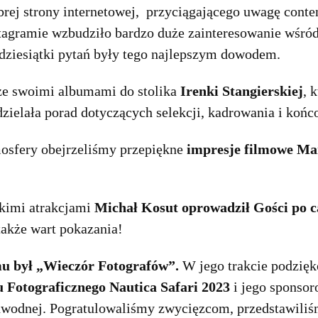
ej strony internetowej, przyciągającego uwagę conte
stagramie wzbudziło bardzo duże zainteresowanie wśród
 dziesiątki pytań były tego najlepszym dowodem.
ze swoimi albumami do stolika
Irenki Stangierskiej
, 
ielała porad dotyczących selekcji, kadrowania i końc
osfery obejrzeliśmy przepiękne
impresje filmowe Mar
kimi atrakcjami
Michał Kosut oprowadził Gości po 
także wart pokazania!
 był „Wieczór Fotografów”.
W jego trakcie podzię
 Fotograficznego Nautica Safari 2023
i jego sponsor
dwodnej. Pogratulowaliśmy zwycięzcom, przedstawiliś