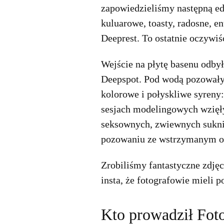
zapowiedzieliśmy następną e
kuluarowe, toasty, radosne, e
Deeprest. To ostatnie oczywi
Wejście na płytę basenu odby
Deepspot. Pod wodą pozowały 
kolorowe i połyskliwe syreny
sesjach modelingowych wzięł
seksownych, zwiewnych sukni
pozowaniu ze wstrzymanym 
Zrobiliśmy fantastyczne zdjęc
insta, że fotografowie mieli p
Kto prowadził Fo