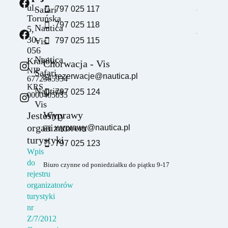
ul.
Safari
797 025 117
Toruńska
797 025 118
Nautica
5,
30-
Vis
797 025 115
056
Nautica
Kraków
Chorwacja - Vis
NIP
Safari
rezerwacje@nautica.pl
6772365934
KRS
Nautica
797 025 124
0000405035
Vis
Wyprawy
Jesteśmy
organizatorem
wyprawy@nautica.pl
turystyki
797 025 123
Wpis
do
Biuro czynne od poniedziałku do piątku 9-17
rejestru
organizatorów
turystyki
nr
Z/7/2012