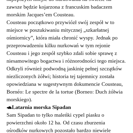
zawsze będzie kojarzona z francuskim badaczem
morskim Jacques’em Cousteau.
Cousteau początkowo przywiózł swój zespół w to
miejsce w poszukiwaniu mitycznej „szkarłatnej
ośmiornicy”, która miała chronić wyspy. Jednak po
przeprowadzeniu kilku nurkowań w tym rejonie
Cousteau i jego zespół szybko zdali sobie sprawę z
niesamowitego bogactwa i różnorodności tego miejsca.
Odkryli również podwodną jaskinię pełnej szczątków
niezliczonych żółwi; historia tej tajemnicy została
opowiedziana w sugestywnym dokumencie Cousteau,
Bornéo: Le spectre de la tortue (Borneo: Duch żółwia
morskiego).
🐢Latarnia morska Sipadan
Sam Sipadan to tylko maleńki cypel piasku o
powierzchni około 12 ha. Od czasu zburzenia
ośrodków nurkowych pozostało bardzo niewiele