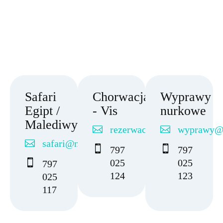
Zanurkuj z nami!
Safari
Chorwacja
Wyprawy
Egipt /
- Vis
nurkowe
Malediwy
rezerwacje@nautica.pl
wyprawy@n
safari@nautica.pl
797
797
025
025
797
124
123
025
117