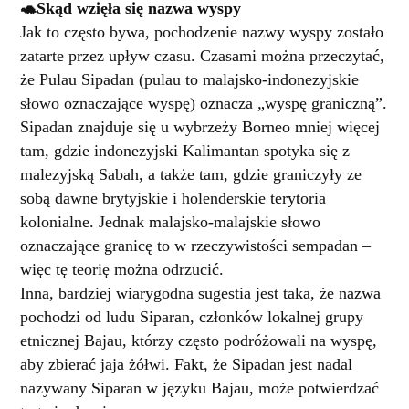
🐢Skąd wzięła się nazwa wyspy
Jak to często bywa, pochodzenie nazwy wyspy zostało
zatarte przez upływ czasu. Czasami można przeczytać,
że Pulau Sipadan (pulau to malajsko-indonezyjskie
słowo oznaczające wyspę) oznacza „wyspę graniczną”.
Sipadan znajduje się u wybrzeży Borneo mniej więcej
tam, gdzie indonezyjski Kalimantan spotyka się z
malezyjską Sabah, a także tam, gdzie graniczyły ze
sobą dawne brytyjskie i holenderskie terytoria
kolonialne. Jednak malajsko-malajskie słowo
oznaczające granicę to w rzeczywistości sempadan –
więc tę teorię można odrzucić.
Inna, bardziej wiarygodna sugestia jest taka, że nazwa
pochodzi od ludu Siparan, członków lokalnej grupy
etnicznej Bajau, którzy często podróżowali na wyspę,
aby zbierać jaja żółwi. Fakt, że Sipadan jest nadal
nazywany Siparan w języku Bajau, może potwierdzać