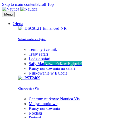
Skip to main content
Scroll Top
Menu
Oferta
Safari nurkowe Egipt
Terminy i cennik
Trasy safari
Łodzie safari
Safy Mar
Nasza łódź w Egipcie!
Kursy nurkowania na safari
Nurkowanie w Egipcie
Chorwacja / Vis
Centrum nurkowe Nautica Vis
Miejsca nurkowe
Kursy nurkowania
Noclegi
Dojazd