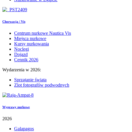
Chorwacja / Vis
Centrum nurkowe Nautica Vis
Miejsca nurkowe
Kursy nurkowania
Noclegi
Dojazd
Cennik 2026
Wydarzenia w 2026:
Sprzątanie świata
Zlot fotografów podwodnych
Wyprawy nurkowe
2026
Galapagos