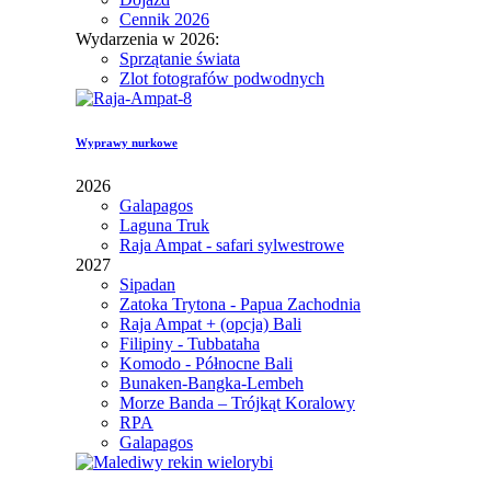
Cennik 2026
Wydarzenia w 2026:
Sprzątanie świata
Zlot fotografów podwodnych
Wyprawy nurkowe
2026
Galapagos
Laguna Truk
Raja Ampat - safari sylwestrowe
2027
Sipadan
Zatoka Trytona - Papua Zachodnia
Raja Ampat + (opcja) Bali
Filipiny - Tubbataha
Komodo - Północne Bali
Bunaken-Bangka-Lembeh
Morze Banda – Trójkąt Koralowy
RPA
Galapagos