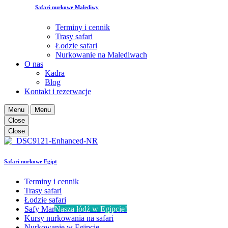
Safari nurkowe Malediwy
Terminy i cennik
Trasy safari
Łodzie safari
Nurkowanie na Malediwach
O nas
Kadra
Blog
Kontakt i rezerwacje
Menu
Menu
Close
Close
Safari nurkowe Egipt
Terminy i cennik
Trasy safari
Łodzie safari
Safy Mar
Nasza łódź w Egipcie!
Kursy nurkowania na safari
Nurkowanie w Egipcie