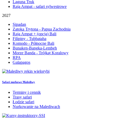
Laguna Truk
Raja Ampat - safari sylwestrowe
2027
Sipadan
Zatoka Trytona - Papua Zachodnia
Raja Ampat + (opcja) Bali
Filipiny - Tubbataha
Komodo - Północne Bali
Bunaken-Bangka-Lembeh
Morze Banda - Trójkąt Koralowy
RPA
Galapagos
Safari nurkowe Malediwy
Terminy i cennik
Trasy safari
Łodzie safari
Nurkowanie na Malediwach